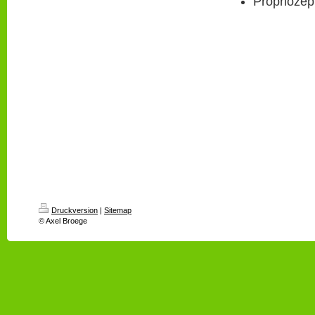
Propriozept
Druckversion
|
Sitemap
© Axel Broege