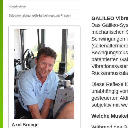
Koordination
Selbstverteidigung/Selbstbehauptung Frauen
GALILEO Vibra
Das Galileo-Syst
mechanischen S
Schwingungen i
(seitenalternier
Bewegungsmuste
patentierten Ga
Vibrationssyst
Rückenmuskulatu
Diese Reflexe f
unabhängig vom 
gesteuerten Akt
subjektiv mit w
Welche Muskeln
Axel Broege
Während des Gal