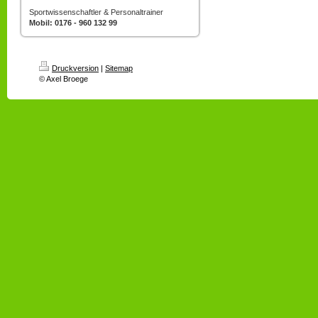
Sportwissenschaftler & Personaltrainer
Mobil: 0176 - 960 132 99
Druckversion
|
Sitemap
© Axel Broege