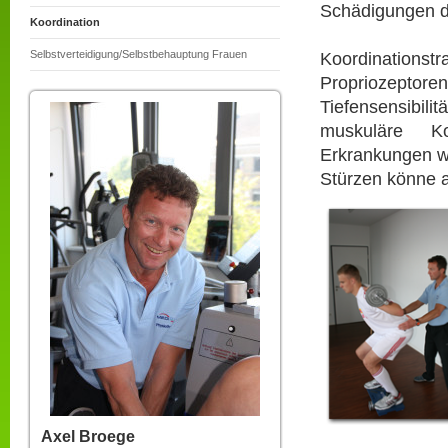
Schädigungen d
Koordination
Selbstverteidigung/Selbstbehauptung Frauen
Koordination
Propriozeptore
Tiefensensibil
muskuläre Koo
Erkrankungen wi
Stürzen könne 
Axel Broege