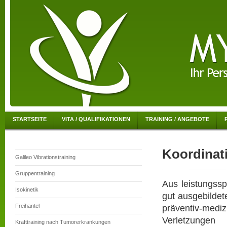
STARTSEITE
VITA / QUALIFIKATIONEN
TRAINING / ANGEBOTE
Koordinat
Galileo Vibrationstraining
Gruppentraining
Aus leistungsspo
Isokinetik
gut ausgebildet
Freihantel
präventiv-mediz
Verletzungen 
Krafttraining nach Tumorerkrankungen